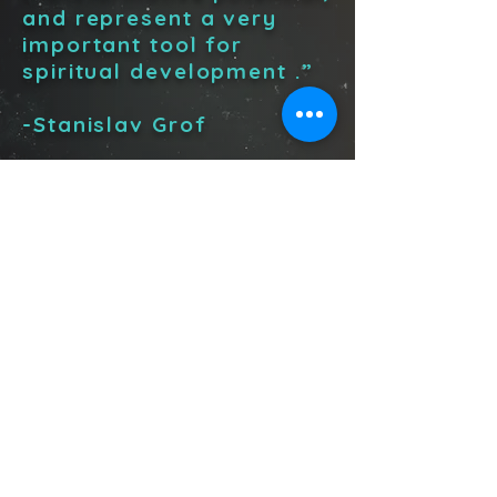
and represent a very
important tool for
spiritual development .”
-Stanislav Grof
“
It is not by looking at
the light that we become
luminous, but by
plunging into its
darkness. But this work
is often unpleasant, and
therefore unpopular.
-Carl Gustav Jung