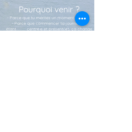
Pourquoi venir ?
- Parce que tu mérites un moment pour toi.
- Parce que commencer ta journée en
étant centré.e et présent(e), ça change
tout.
- Parce que t’as pas besoin de faire ça
seul(e)
Tu n’as rien à réussir.
Juste écouter, sentir, être.