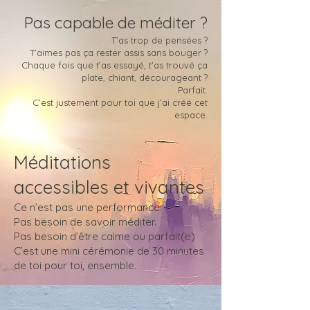
Pas capable de méditer ?
T’as trop de pensées ?
T’aimes pas ça rester assis sans bouger ?
Chaque fois que t’as essayé, t’as trouvé ça
plate, chiant, décourageant ?
Parfait.
C’est justement pour toi que j’ai créé cet
espace.
Méditations
accessibles et vivantes
Ce n’est pas une performance.
Pas besoin de savoir méditer.
Pas besoin d’être calme ou parfait(e)
C’est une mini cérémonie de 30 minutes
de toi pour toi, ensemble.