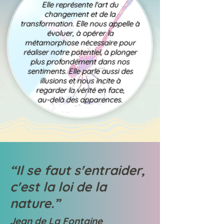
Elle représente l'art du
changement et de la
transformation. Elle nous appelle à
évoluer, à opérer la
métamorphose nécessaire pour
réaliser notre potentiel, à plonger
plus profondément dans nos
sentiments. Elle parle aussi des
illusions et nous incite à
r
egarder la vérité en face,
au-delà des apparences.
“Il se faut s'entraider,
c'est la loi de la
nature.”
Jean de La Fontaine