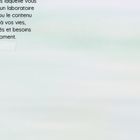
s laquelle vous
 un laboratoire
ou le contenu
à vos vies,
és et besoins
oment.