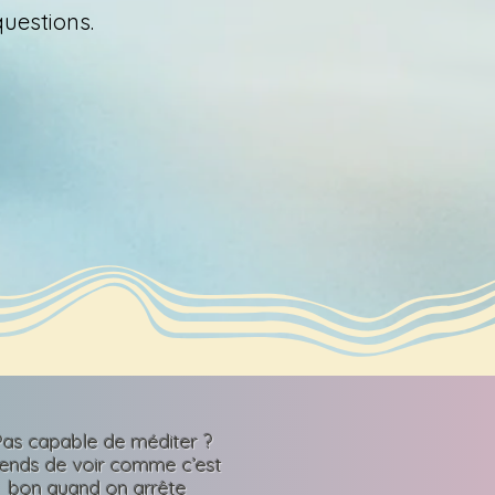
questions.
Pas capable de méditer ?
tends de voir comme c’est
bon quand on arrête