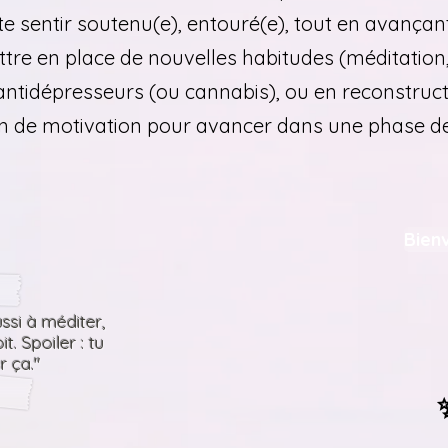
 te sentir soutenu(e), entouré(e), tout en avança
ttre en place de nouvelles habitudes (méditation,
antidépresseurs (ou cannabis), ou en reconstructi
soin de motivation pour avancer dans une phase
Bien
ussi à méditer,
t. Spoiler : tu
r ça."