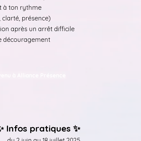
nt à ton rythme
 clarté, présence)
on après un arrêt difficile
 de découragement
venu à Alliance Présence
✨ Infos pratiques ✨
du 2 juin au 18 juillet 2025