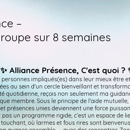
nce –
groupe sur 8 semaines
✨ Alliance Présence, C'est quoi ?
t personnes impliqués(es) dans leur mieux être e
liées au sein d'un cercle bienveillant et transforma
lité quotidienne, reçois non seulement ma guidanc
que membre. Sous le principe de l'aide mutuelle,
et présences unies deviennent une force puissant
t pas un programme rigide, c’est un espace de lie
touchant,
où larmes et fous rires sont bienvenus
 on avance ensemble —
avec des rencontres Zo