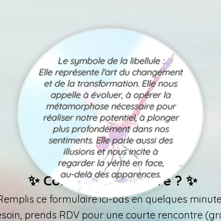
Le symbole de la libellule :
Elle représente l'art du changement
et de la transformation. Elle nous
appelle à évoluer, à opérer la
métamorphose nécessaire pour
réaliser notre potentiel, à plonger
plus profondément dans nos
sentiments. Elle parle aussi des
illusions et nous incite à
r
egarder la vérité en face,
au-delà des apparences.
✨ Comment s’inscrire ? ✨
Remplis ce formulaire ici-bas en quelques minute
soin, prends RDV pour une courte rencontre (gra