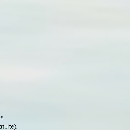
s.
tuite).