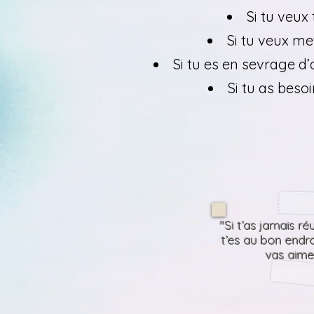
Si tu veux
Si tu veux me
Si tu es en sevrage d’
​Si tu as be
"Si t’as jamais ré
t’es au bon endroi
vas aime